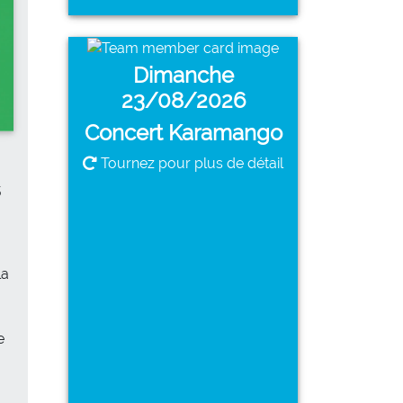
Dimanche
Concert
23/08/2026
Karamango
Concert Karamango
Tournez pour plus de détail
Dimanche 23/08/2026
s
PLUS DE DÉTAILS
la
Revenir à l'affiche
e