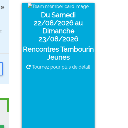
Du Samedi
Rencontres
22/08/2026 au
Tambourin Jeunes
Dimanche
t.
23/08/2026
Du Samedi 22/08/2026 au
Rencontres Tambourin
Dimanche 23/08/2026
Jeunes
Tournez pour plus de détail
Terrain de jeu Max
Rouquette
PLUS DE DÉTAILS
Revenir à l'affiche