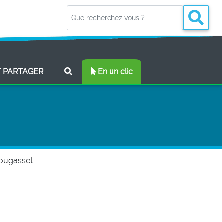
(CURRENT)
T PARTAGER
En un clic
 fougasset